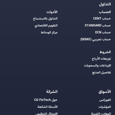
التداول
الحساب
الأدوات
حساب CENT
التداول بالاستنساخ
حساب STANDARD
التقويم الاقتصادي
حساب ECN
مركز الوسائط
حساب تجريبي (DEMO)
الشروط
توزيعات الأرباح
الإيداعات والسحوبات
تفاصيل المنتج
الأسواق
الشركة
الفوركس
حول CG FinTech
المؤشرات
الأسئلة الشائعة
المعادن الثمينة
الامتثال التنظيمي