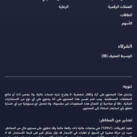
العملات الرقمية
الرعاية
الطاقات
الأسهم
الشركاء
الوسيط المعرف (IB)
تنويه:
يشتمل هذا المحتوى على آراء وأفكار شخصية. لا يقترح شراء خدمات مالية، ولا يضمن أداء أو نتائج
المعاملات المستقبلية. يجب عدم تفسير هذا المحتوى على أنه يحتوي على أي نوع من الاستشارات
المالية. دقة أو صلاحية أو اكتمال هذه المعلومات غير مضمونة، ولا تتحمل أي مسؤولية عن أي خسارة
تتعلق بأي استثمار استنادًا إلى المحتوى.
تحذير من المخاطر:
عقود الفروقات ("CFDs") هي منتجات مالية ذات رافعة مالية وقد تنطوي على مستوى عالٍ من المخاطر،
حيث إن حركة صغيرة في السوق أو تقلبات في الأسعار قد تؤثر بشكل كبير على قيمة الإستثمار. قد لا