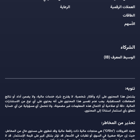
العملات الرقمية
الرعاية
الطاقات
الأسهم
الشركاء
الوسيط المعرف (IB)
تنويه:
يشتمل هذا المحتوى على آراء وأفكار شخصية. لا يقترح شراء خدمات مالية، ولا يضمن أداء أو نتائج
المعاملات المستقبلية. يجب عدم تفسير هذا المحتوى على أنه يحتوي على أي نوع من الاستشارات
المالية. دقة أو صلاحية أو اكتمال هذه المعلومات غير مضمونة، ولا تتحمل أي مسؤولية عن أي خسارة
تتعلق بأي استثمار استنادًا إلى المحتوى.
تحذير من المخاطر:
عقود الفروقات ("CFDs") هي منتجات مالية ذات رافعة مالية وقد تنطوي على مستوى عالٍ من المخاطر،
حيث إن حركة صغيرة في السوق أو تقلبات في الأسعار قد تؤثر بشكل كبير على قيمة الإستثمار. قد لا