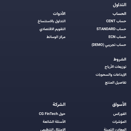
التداول
الحساب
الأدوات
حساب CENT
التداول بالاستنساخ
حساب STANDARD
التقويم الاقتصادي
حساب ECN
مركز الوسائط
حساب تجريبي (DEMO)
الشروط
توزيعات الأرباح
الإيداعات والسحوبات
تفاصيل المنتج
الأسواق
الشركة
الفوركس
حول CG FinTech
المؤشرات
الأسئلة الشائعة
المعادن الثمينة
الامتثال التنظيمي