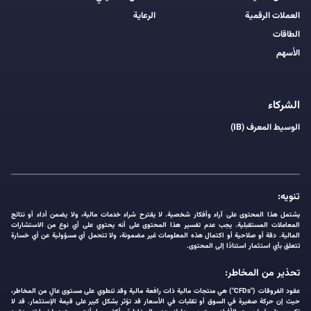
العملات الرقمية
الرعاية
الطاقات
الأسهم
الشركاء
الوسيط المعرف (IB)
تنويه:
يشتمل هذا المحتوى على آراء وأفكار شخصية. لا يقترح شراء خدمات مالية، ولا يضمن أداء أو نتائج
المعاملات المستقبلية. يجب عدم تفسير هذا المحتوى على أنه يحتوي على أي نوع من الاستشارات
المالية. دقة أو صلاحية أو اكتمال هذه المعلومات غير مضمونة، ولا تتحمل أي مسؤولية عن أي خسارة
تتعلق بأي استثمار استنادًا إلى المحتوى.
تحذير من المخاطر:
عقود الفروقات ("CFDs") هي منتجات مالية ذات رافعة مالية وقد تنطوي على مستوى عالٍ من المخاطر،
حيث إن حركة صغيرة في السوق أو تقلبات في الأسعار قد تؤثر بشكل كبير على قيمة الإستثمار. قد لا