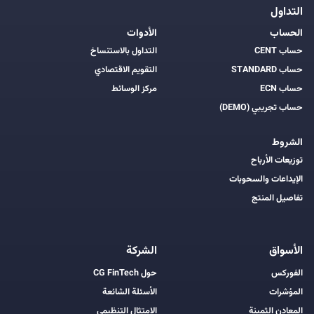
التداول
الحساب
الأدوات
حساب CENT
التداول بالاستنساخ
حساب STANDARD
التقويم الاقتصادي
حساب ECN
مركز الوسائط
حساب تجريبي (DEMO)
الشروط
توزيعات الأرباح
الإيداعات والسحوبات
تفاصيل المنتج
الأسواق
الشركة
الفوركس
حول CG FinTech
المؤشرات
الأسئلة الشائعة
المعادن الثمينة
الامتثال التنظيمي