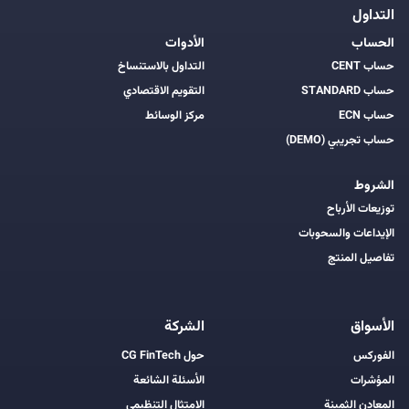
التداول
الحساب
الأدوات
حساب CENT
التداول بالاستنساخ
حساب STANDARD
التقويم الاقتصادي
حساب ECN
مركز الوسائط
حساب تجريبي (DEMO)
الشروط
توزيعات الأرباح
الإيداعات والسحوبات
تفاصيل المنتج
الأسواق
الشركة
الفوركس
حول CG FinTech
المؤشرات
الأسئلة الشائعة
المعادن الثمينة
الامتثال التنظيمي