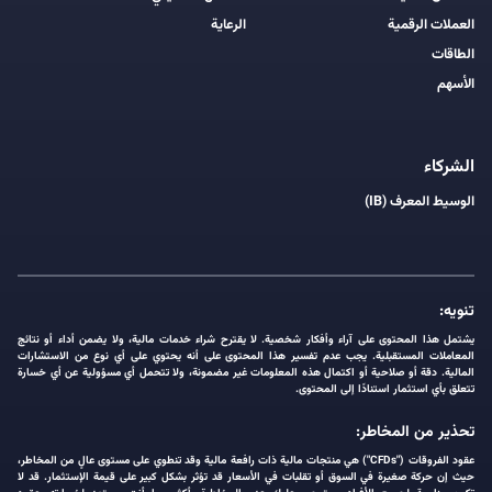
العملات الرقمية
الرعاية
الطاقات
الأسهم
الشركاء
الوسيط المعرف (IB)
تنويه:
يشتمل هذا المحتوى على آراء وأفكار شخصية. لا يقترح شراء خدمات مالية، ولا يضمن أداء أو نتائج
المعاملات المستقبلية. يجب عدم تفسير هذا المحتوى على أنه يحتوي على أي نوع من الاستشارات
المالية. دقة أو صلاحية أو اكتمال هذه المعلومات غير مضمونة، ولا تتحمل أي مسؤولية عن أي خسارة
تتعلق بأي استثمار استنادًا إلى المحتوى.
تحذير من المخاطر:
عقود الفروقات ("CFDs") هي منتجات مالية ذات رافعة مالية وقد تنطوي على مستوى عالٍ من المخاطر،
حيث إن حركة صغيرة في السوق أو تقلبات في الأسعار قد تؤثر بشكل كبير على قيمة الإستثمار. قد لا