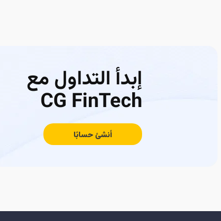
إبدأ التداول مع
CG FinTech
أنشئ حسابًا