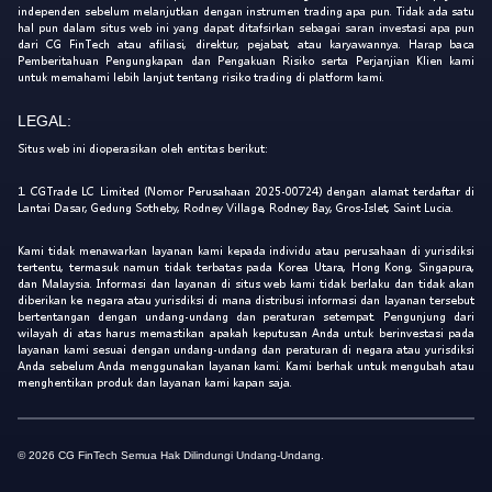
independen sebelum melanjutkan dengan instrumen trading apa pun. Tidak ada satu
hal pun dalam situs web ini yang dapat ditafsirkan sebagai saran investasi apa pun
dari CG FinTech atau afiliasi, direktur, pejabat, atau karyawannya. Harap baca
Pemberitahuan Pengungkapan dan Pengakuan Risiko serta Perjanjian Klien kami
untuk memahami lebih lanjut tentang risiko trading di platform kami.
LEGAL:
Situs web ini dioperasikan oleh entitas berikut:
1. CGTrade LC Limited (Nomor Perusahaan 2025-00724) dengan alamat terdaftar di
Lantai Dasar, Gedung Sotheby, Rodney Village, Rodney Bay, Gros-Islet, Saint Lucia.
Kami tidak menawarkan layanan kami kepada individu atau perusahaan di yurisdiksi
tertentu, termasuk namun tidak terbatas pada Korea Utara, Hong Kong, Singapura,
dan Malaysia. Informasi dan layanan di situs web kami tidak berlaku dan tidak akan
diberikan ke negara atau yurisdiksi di mana distribusi informasi dan layanan tersebut
bertentangan dengan undang-undang dan peraturan setempat. Pengunjung dari
wilayah di atas harus memastikan apakah keputusan Anda untuk berinvestasi pada
layanan kami sesuai dengan undang-undang dan peraturan di negara atau yurisdiksi
Anda sebelum Anda menggunakan layanan kami. Kami berhak untuk mengubah atau
menghentikan produk dan layanan kami kapan saja.
© 2026 CG FinTech Semua Hak Dilindungi Undang-Undang.