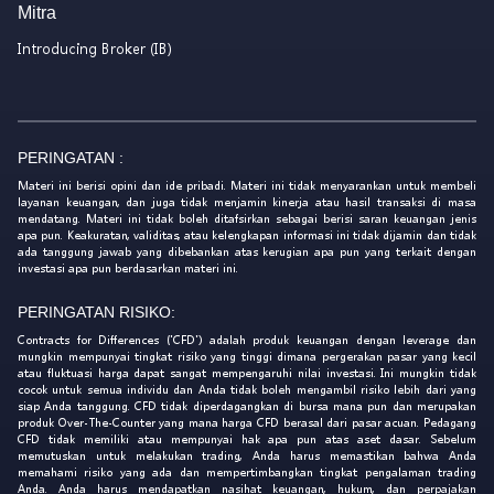
Mitra
Introducing Broker (IB)
PERINGATAN :
Materi ini berisi opini dan ide pribadi. Materi ini tidak menyarankan untuk membeli
layanan keuangan, dan juga tidak menjamin kinerja atau hasil transaksi di masa
mendatang. Materi ini tidak boleh ditafsirkan sebagai berisi saran keuangan jenis
apa pun. Keakuratan, validitas, atau kelengkapan informasi ini tidak dijamin dan tidak
ada tanggung jawab yang dibebankan atas kerugian apa pun yang terkait dengan
investasi apa pun berdasarkan materi ini.
PERINGATAN RISIKO:
Contracts for Differences ('CFD') adalah produk keuangan dengan leverage dan
mungkin mempunyai tingkat risiko yang tinggi dimana pergerakan pasar yang kecil
atau fluktuasi harga dapat sangat mempengaruhi nilai investasi. Ini mungkin tidak
cocok untuk semua individu dan Anda tidak boleh mengambil risiko lebih dari yang
siap Anda tanggung. CFD tidak diperdagangkan di bursa mana pun dan merupakan
produk Over-The-Counter yang mana harga CFD berasal dari pasar acuan. Pedagang
CFD tidak memiliki atau mempunyai hak apa pun atas aset dasar. Sebelum
memutuskan untuk melakukan trading, Anda harus memastikan bahwa Anda
memahami risiko yang ada dan mempertimbangkan tingkat pengalaman trading
Anda. Anda harus mendapatkan nasihat keuangan, hukum, dan perpajakan