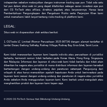
independen sebelum melanjutkan dengan instrumen trading apa pun. Tidak ada satu
hal pun dalam situs web ini yang dapat ditafsirkan sebagai saran investasi apa pun
dari CG FinTech atau afiliasi, direktur, pejabat, atau karyawannya. Harap baca
Pemberitahuan Pengungkapan dan Pengakuan Risiko serta Perjanjian Klien kami
untuk memahami lebih lanjut tentang risiko trading di platform kami.
LEGAL:
Situs web ini dioperasikan oleh entitas berikut:
1. CGTrade LC Limited (Nomor Perusahaan 2025-00724) dengan alamat terdaftar di
Lantai Dasar, Gedung Sotheby, Rodney Village, Rodney Bay, Gros-Islet, Saint Lucia.
Kami tidak menawarkan layanan kami kepada individu atau perusahaan di yurisdiksi
tertentu, termasuk namun tidak terbatas pada Korea Utara, Hong Kong, Singapura,
dan Malaysia. Informasi dan layanan di situs web kami tidak berlaku dan tidak akan
diberikan ke negara atau yurisdiksi di mana distribusi informasi dan layanan tersebut
bertentangan dengan undang-undang dan peraturan setempat. Pengunjung dari
wilayah di atas harus memastikan apakah keputusan Anda untuk berinvestasi pada
layanan kami sesuai dengan undang-undang dan peraturan di negara atau yurisdiksi
Anda sebelum Anda menggunakan layanan kami. Kami berhak untuk mengubah atau
menghentikan produk dan layanan kami kapan saja.
© 2026 CG FinTech Semua Hak Dilindungi Undang-Undang.