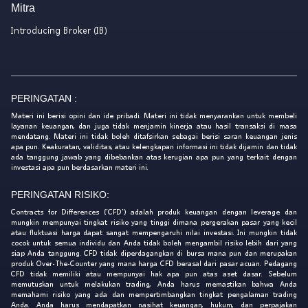
Mitra
Introducing Broker (IB)
PERINGATAN :
Materi ini berisi opini dan ide pribadi. Materi ini tidak menyarankan untuk membeli
layanan keuangan, dan juga tidak menjamin kinerja atau hasil transaksi di masa
mendatang. Materi ini tidak boleh ditafsirkan sebagai berisi saran keuangan jenis
apa pun. Keakuratan, validitas, atau kelengkapan informasi ini tidak dijamin dan tidak
ada tanggung jawab yang dibebankan atas kerugian apa pun yang terkait dengan
investasi apa pun berdasarkan materi ini.
PERINGATAN RISIKO:
Contracts for Differences ('CFD') adalah produk keuangan dengan leverage dan
mungkin mempunyai tingkat risiko yang tinggi dimana pergerakan pasar yang kecil
atau fluktuasi harga dapat sangat mempengaruhi nilai investasi. Ini mungkin tidak
cocok untuk semua individu dan Anda tidak boleh mengambil risiko lebih dari yang
siap Anda tanggung. CFD tidak diperdagangkan di bursa mana pun dan merupakan
produk Over-The-Counter yang mana harga CFD berasal dari pasar acuan. Pedagang
CFD tidak memiliki atau mempunyai hak apa pun atas aset dasar. Sebelum
memutuskan untuk melakukan trading, Anda harus memastikan bahwa Anda
memahami risiko yang ada dan mempertimbangkan tingkat pengalaman trading
Anda. Anda harus mendapatkan nasihat keuangan, hukum, dan perpajakan