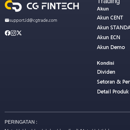
Trading
Akun
Akun CENT
support.id@cgtrade.com
Akun STAND
Akun ECN
Akun Demo
Kondisi
Dividen
Setoran & Pen
Detail Produk
PERINGATAN :