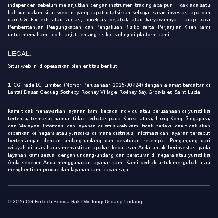
independen sebelum melanjutkan dengan instrumen trading apa pun. Tidak ada satu
hal pun dalam situs web ini yang dapat ditafsirkan sebagai saran investasi apa pun
dari CG FinTech atau afiliasi, direktur, pejabat, atau karyawannya. Harap baca
Pemberitahuan Pengungkapan dan Pengakuan Risiko serta Perjanjian Klien kami
untuk memahami lebih lanjut tentang risiko trading di platform kami.
LEGAL:
Situs web ini dioperasikan oleh entitas berikut:
1. CGTrade LC Limited (Nomor Perusahaan 2025-00724) dengan alamat terdaftar di
Lantai Dasar, Gedung Sotheby, Rodney Village, Rodney Bay, Gros-Islet, Saint Lucia.
Kami tidak menawarkan layanan kami kepada individu atau perusahaan di yurisdiksi
tertentu, termasuk namun tidak terbatas pada Korea Utara, Hong Kong, Singapura,
dan Malaysia. Informasi dan layanan di situs web kami tidak berlaku dan tidak akan
diberikan ke negara atau yurisdiksi di mana distribusi informasi dan layanan tersebut
bertentangan dengan undang-undang dan peraturan setempat. Pengunjung dari
wilayah di atas harus memastikan apakah keputusan Anda untuk berinvestasi pada
layanan kami sesuai dengan undang-undang dan peraturan di negara atau yurisdiksi
Anda sebelum Anda menggunakan layanan kami. Kami berhak untuk mengubah atau
menghentikan produk dan layanan kami kapan saja.
© 2026 CG FinTech Semua Hak Dilindungi Undang-Undang.