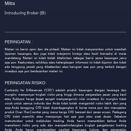
Mitra
Introducing Broker (IB)
PERINGATAN :
Materi ini berisi opini dan ide pribadi. Materi ini tidak menyarankan untuk membeli
layanan keuangan, dan juga tidak menjamin kinerja atau hasil transaksi di masa
mendatang. Materi ini tidak boleh ditafsirkan sebagai berisi saran keuangan jenis
apa pun. Keakuratan, validitas, atau kelengkapan informasi ini tidak dijamin dan tidak
ada tanggung jawab yang dibebankan atas kerugian apa pun yang terkait dengan
investasi apa pun berdasarkan materi ini.
PERINGATAN RISIKO:
Contracts for Differences ('CFD') adalah produk keuangan dengan leverage dan
mungkin mempunyai tingkat risiko yang tinggi dimana pergerakan pasar yang kecil
atau fluktuasi harga dapat sangat mempengaruhi nilai investasi. Ini mungkin tidak
cocok untuk semua individu dan Anda tidak boleh mengambil risiko lebih dari yang
siap Anda tanggung. CFD tidak diperdagangkan di bursa mana pun dan merupakan
produk Over-The-Counter yang mana harga CFD berasal dari pasar acuan. Pedagang
CFD tidak memiliki atau mempunyai hak apa pun atas aset dasar. Sebelum
memutuskan untuk melakukan trading, Anda harus memastikan bahwa Anda
memahami risiko yang ada dan mempertimbangkan tingkat pengalaman trading
Anda. Anda harus mendapatkan nasihat keuangan, hukum, dan perpajakan