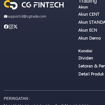
Trading
Akun
Akun CENT
support.id@cgtrade.com
Akun STAND
Akun ECN
Akun Demo
Kondisi
Dividen
Setoran & Pen
Detail Produk
PERINGATAN :