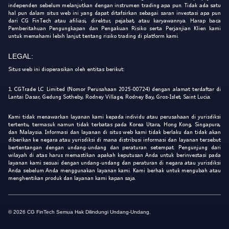
independen sebelum melanjutkan dengan instrumen trading apa pun. Tidak ada satu
hal pun dalam situs web ini yang dapat ditafsirkan sebagai saran investasi apa pun
dari CG FinTech atau afiliasi, direktur, pejabat, atau karyawannya. Harap baca
Pemberitahuan Pengungkapan dan Pengakuan Risiko serta Perjanjian Klien kami
untuk memahami lebih lanjut tentang risiko trading di platform kami.
LEGAL:
Situs web ini dioperasikan oleh entitas berikut:
1. CGTrade LC Limited (Nomor Perusahaan 2025-00724) dengan alamat terdaftar di
Lantai Dasar, Gedung Sotheby, Rodney Village, Rodney Bay, Gros-Islet, Saint Lucia.
Kami tidak menawarkan layanan kami kepada individu atau perusahaan di yurisdiksi
tertentu, termasuk namun tidak terbatas pada Korea Utara, Hong Kong, Singapura,
dan Malaysia. Informasi dan layanan di situs web kami tidak berlaku dan tidak akan
diberikan ke negara atau yurisdiksi di mana distribusi informasi dan layanan tersebut
bertentangan dengan undang-undang dan peraturan setempat. Pengunjung dari
wilayah di atas harus memastikan apakah keputusan Anda untuk berinvestasi pada
layanan kami sesuai dengan undang-undang dan peraturan di negara atau yurisdiksi
Anda sebelum Anda menggunakan layanan kami. Kami berhak untuk mengubah atau
menghentikan produk dan layanan kami kapan saja.
© 2026 CG FinTech Semua Hak Dilindungi Undang-Undang.