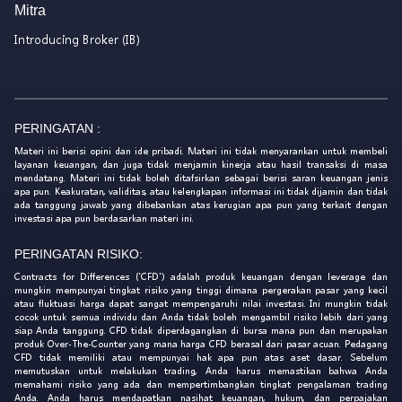
Mitra
Introducing Broker (IB)
PERINGATAN :
Materi ini berisi opini dan ide pribadi. Materi ini tidak menyarankan untuk membeli
layanan keuangan, dan juga tidak menjamin kinerja atau hasil transaksi di masa
mendatang. Materi ini tidak boleh ditafsirkan sebagai berisi saran keuangan jenis
apa pun. Keakuratan, validitas, atau kelengkapan informasi ini tidak dijamin dan tidak
ada tanggung jawab yang dibebankan atas kerugian apa pun yang terkait dengan
investasi apa pun berdasarkan materi ini.
PERINGATAN RISIKO:
Contracts for Differences ('CFD') adalah produk keuangan dengan leverage dan
mungkin mempunyai tingkat risiko yang tinggi dimana pergerakan pasar yang kecil
atau fluktuasi harga dapat sangat mempengaruhi nilai investasi. Ini mungkin tidak
cocok untuk semua individu dan Anda tidak boleh mengambil risiko lebih dari yang
siap Anda tanggung. CFD tidak diperdagangkan di bursa mana pun dan merupakan
produk Over-The-Counter yang mana harga CFD berasal dari pasar acuan. Pedagang
CFD tidak memiliki atau mempunyai hak apa pun atas aset dasar. Sebelum
memutuskan untuk melakukan trading, Anda harus memastikan bahwa Anda
memahami risiko yang ada dan mempertimbangkan tingkat pengalaman trading
Anda. Anda harus mendapatkan nasihat keuangan, hukum, dan perpajakan