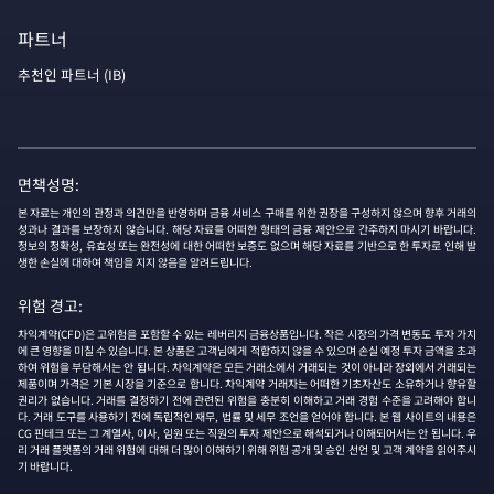
파트너
추천인 파트너 (IB)
면책성명:
본 자료는 개인의 관정과 의견만을 반영하며 금융 서비스 구매를 위한 권장을 구성하지 않으며 향후 거래의
성과나 결과를 보장하지 않습니다. 해당 자료를 어떠한 형태의 금융 제안으로 간주하지 마시기 바랍니다.
정보의 정확성, 유효성 또는 완전성에 대한 어떠한 보증도 없으며 해당 자료를 기반으로 한 투자로 인해 발
생한 손실에 대하여 책임을 지지 않음을 알려드립니다.
위험 경고:
차익계약(CFD)은 고위험을 포함할 수 있는 레버리지 금융상품입니다. 작은 시장의 가격 변동도 투자 가치
에 큰 영향을 미칠 수 있습니다. 본 상품은 고객님에게 적합하지 않을 수 있으며 손실 예정 투자 금액을 초과
하여 위험을 부담해서는 안 됩니다. 차익계약은 모든 거래소에서 거래되는 것이 아니라 장외에서 거래되는
제품이며 가격은 기본 시장을 기준으로 합니다. 차익계약 거래자는 어떠한 기초자산도 소유하거나 향유할
권리가 없습니다. 거래를 결정하기 전에 관련된 위험을 충분히 이해하고 거래 경험 수준을 고려해야 합니
다. 거래 도구를 사용하기 전에 독립적인 재무, 법률 및 세무 조언을 얻어야 합니다. 본 웹 사이트의 내용은
CG 핀테크 또는 그 계열사, 이사, 임원 또는 직원의 투자 제안으로 해석되거나 이해되어서는 안 됩니다. 우
리 거래 플랫폼의 거래 위험에 대해 더 많이 이해하기 위해 위험 공개 및 승인 선언 및 고객 계약을 읽어주시
기 바랍니다.