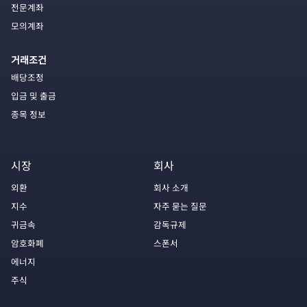
전문계좌
모의계좌
거래조건
배당조정
입금 및 출금
종목 정보
시장
회사
외환
회사 소개
지수
자주 묻는 질문
귀금속
감독규제
암호화폐
스폰서
에너지
주식