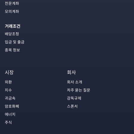
전문계좌
모의계좌
거래조건
배당조정
입금 및 출금
종목 정보
시장
회사
외환
회사 소개
지수
자주 묻는 질문
귀금속
감독규제
암호화폐
스폰서
에너지
주식