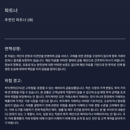
파트너
추천인 파트너 (IB)
면책성명:
본 자료는 개인의 관정과 의견만을 반영하며 금융 서비스 구매를 위한 권장을 구성하지 않으며 향후 거래의
성과나 결과를 보장하지 않습니다. 해당 자료를 어떠한 형태의 금융 제안으로 간주하지 마시기 바랍니다.
정보의 정확성, 유효성 또는 완전성에 대한 어떠한 보증도 없으며 해당 자료를 기반으로 한 투자로 인해 발
생한 손실에 대하여 책임을 지지 않음을 알려드립니다.
위험 경고:
차익계약(CFD)은 고위험을 포함할 수 있는 레버리지 금융상품입니다. 작은 시장의 가격 변동도 투자 가치
에 큰 영향을 미칠 수 있습니다. 본 상품은 고객님에게 적합하지 않을 수 있으며 손실 예정 투자 금액을 초과
하여 위험을 부담해서는 안 됩니다. 차익계약은 모든 거래소에서 거래되는 것이 아니라 장외에서 거래되는
제품이며 가격은 기본 시장을 기준으로 합니다. 차익계약 거래자는 어떠한 기초자산도 소유하거나 향유할
권리가 없습니다. 거래를 결정하기 전에 관련된 위험을 충분히 이해하고 거래 경험 수준을 고려해야 합니
다. 거래 도구를 사용하기 전에 독립적인 재무, 법률 및 세무 조언을 얻어야 합니다. 본 웹 사이트의 내용은
CG 핀테크 또는 그 계열사, 이사, 임원 또는 직원의 투자 제안으로 해석되거나 이해되어서는 안 됩니다. 우
리 거래 플랫폼의 거래 위험에 대해 더 많이 이해하기 위해 위험 공개 및 승인 선언 및 고객 계약을 읽어주시
기 바랍니다.