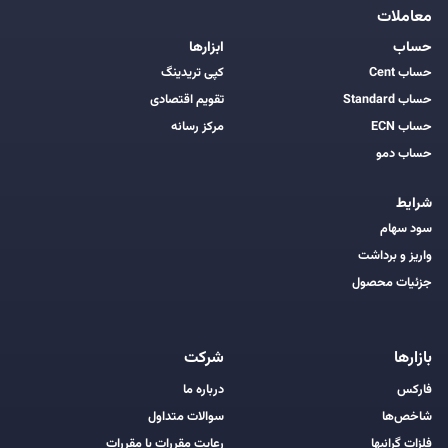
معاملات
حساب
ابزارها
حساب Cent
کپی تریدینگ
حساب Standard
تقویم اقتصادی
حساب ECN
مرکز رسانه
حساب دمو
شرایط
سود سهام
واریز و برداشت
جزئیات محصول
بازارها
شرکت
فارکس
درباره ما
شاخص‌ها
سوالات متداول
فلزات گرانبها
رعایت مقررات با مقررات