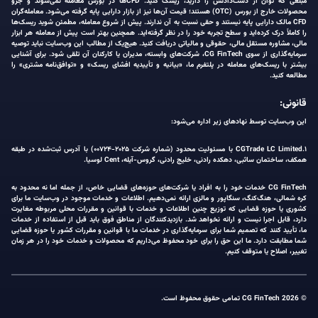
مبلغی که توان از دست‌دادنش را دارید، ریسک کنید. CFDها در بورس معامله نمی‌شوند و جزو
محصولات خارج از بورس (OTC) هستند؛ قیمت آن‌ها نیز از بازار دارایی پایه گرفته می‌شود. معامله‌گران
CFD مالک دارایی پایه نیستند و حقی نسبت به آن ندارند. پیش از شروع معامله، مطمئن شوید ریسک‌ها
را کاملاً درک کرده‌اید و سطح تجربه خود را در نظر گرفته‌اید. همچنین بهتر است پیش از معامله هر ابزار
مالی، مشاوره مستقل مالی، حقوقی و مالیاتی دریافت کنید. هیچ‌یک از مطالب این وب‌سایت نباید توصیه
سرمایه‌گذاری از سوی CG FinTech، شرکت‌های وابسته، مدیران یا کارکنان آن تلقی شود. برای آشنایی
بیشتر با ریسک‌های معامله در پلتفرم ما، «بیانیه و تأییدیه افشای ریسک» و «توافق‌نامه مشتری» را
مطالعه کنید.
قانونی:
این وب‌سایت توسط نهادهای زیر اداره می‌شود:
۱.CGTrade LC Limited با مسئولیت محدود (شماره شرکت ۲۰۲۵-۰۰۷۲۴) با آدرس ثبت‌شده در طبقه
همکف، ساختمان ساثبی، دهکده رادنی، خلیج رادنی، گروس-آیله، Cent لوسیا.
CG FinTech خدمات خود را به افراد یا شرکت‌های حوزه‌های قضایی خاص، از جمله اما نه محدود به
کره شمالی، هنگ‌کنگ، سنگاپور و مالزی ارائه نمی‌دهیم. اطلاعات و خدمات موجود در وب‌سایت ما برای
کشوری یا حوزه قضایی که توزیع چنین اطلاعات و خدمات با قوانین و مقررات محلی مربوطه مغایرت
دارد، قابل اجرا نیست و ارائه نخواهد شد. بازدیدکنندگان از مناطق فوق باید قبل از استفاده از خدمات
ما، تأیید کنند که تصمیم شما برای سرمایه‌گذاری در خدمات ما با قوانین و مقررات کشور یا حوزه قضایی
شما مطابقت دارد. ما این حق را برای خود محفوظ می‌داریم که محصولات و خدمات خود را در هر زمان
تغییر، اصلاح یا متوقف کنیم.
© 2026 CG FinTech تمامی حقوق محفوظ است.