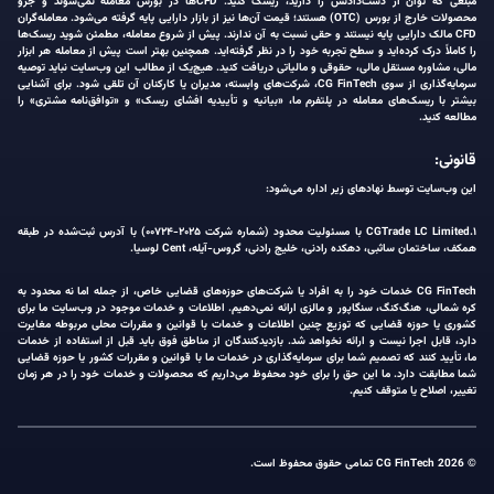
مبلغی که توان از دست‌دادنش را دارید، ریسک کنید. CFDها در بورس معامله نمی‌شوند و جزو
محصولات خارج از بورس (OTC) هستند؛ قیمت آن‌ها نیز از بازار دارایی پایه گرفته می‌شود. معامله‌گران
CFD مالک دارایی پایه نیستند و حقی نسبت به آن ندارند. پیش از شروع معامله، مطمئن شوید ریسک‌ها
را کاملاً درک کرده‌اید و سطح تجربه خود را در نظر گرفته‌اید. همچنین بهتر است پیش از معامله هر ابزار
مالی، مشاوره مستقل مالی، حقوقی و مالیاتی دریافت کنید. هیچ‌یک از مطالب این وب‌سایت نباید توصیه
سرمایه‌گذاری از سوی CG FinTech، شرکت‌های وابسته، مدیران یا کارکنان آن تلقی شود. برای آشنایی
بیشتر با ریسک‌های معامله در پلتفرم ما، «بیانیه و تأییدیه افشای ریسک» و «توافق‌نامه مشتری» را
مطالعه کنید.
قانونی:
این وب‌سایت توسط نهادهای زیر اداره می‌شود:
۱.CGTrade LC Limited با مسئولیت محدود (شماره شرکت ۲۰۲۵-۰۰۷۲۴) با آدرس ثبت‌شده در طبقه
همکف، ساختمان ساثبی، دهکده رادنی، خلیج رادنی، گروس-آیله، Cent لوسیا.
CG FinTech خدمات خود را به افراد یا شرکت‌های حوزه‌های قضایی خاص، از جمله اما نه محدود به
کره شمالی، هنگ‌کنگ، سنگاپور و مالزی ارائه نمی‌دهیم. اطلاعات و خدمات موجود در وب‌سایت ما برای
کشوری یا حوزه قضایی که توزیع چنین اطلاعات و خدمات با قوانین و مقررات محلی مربوطه مغایرت
دارد، قابل اجرا نیست و ارائه نخواهد شد. بازدیدکنندگان از مناطق فوق باید قبل از استفاده از خدمات
ما، تأیید کنند که تصمیم شما برای سرمایه‌گذاری در خدمات ما با قوانین و مقررات کشور یا حوزه قضایی
شما مطابقت دارد. ما این حق را برای خود محفوظ می‌داریم که محصولات و خدمات خود را در هر زمان
تغییر، اصلاح یا متوقف کنیم.
© 2026 CG FinTech تمامی حقوق محفوظ است.