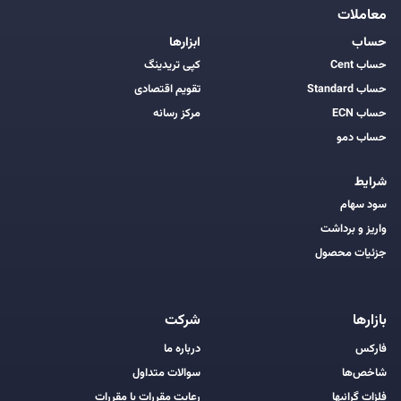
معاملات
حساب
ابزارها
حساب Cent
کپی تریدینگ
حساب Standard
تقویم اقتصادی
حساب ECN
مرکز رسانه
حساب دمو
شرایط
سود سهام
واریز و برداشت
جزئیات محصول
بازارها
شرکت
فارکس
درباره ما
شاخص‌ها
سوالات متداول
فلزات گرانبها
رعایت مقررات با مقررات