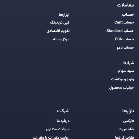
معاملات
حساب
ابزارها
حساب Cent
کپی تریدینگ
حساب Standard
تقویم اقتصادی
حساب ECN
مرکز رسانه
حساب دمو
شرایط
سود سهام
واریز و برداشت
جزئیات محصول
بازارها
شرکت
فارکس
درباره ما
شاخص‌ها
سوالات متداول
فلزات گرانبها
رعایت مقررات با مقررات