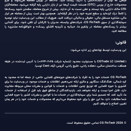
مبلغی که توان از دست‌دادنش را دارید، ریسک کنید. CFDها در بورس معامله نمی‌شوند و جزو
محصولات خارج از بورس (OTC) هستند؛ قیمت آن‌ها نیز از بازار دارایی پایه گرفته می‌شود. معامله‌گران
CFD مالک دارایی پایه نیستند و حقی نسبت به آن ندارند. پیش از شروع معامله، مطمئن شوید ریسک‌ها
را کاملاً درک کرده‌اید و سطح تجربه خود را در نظر گرفته‌اید. همچنین بهتر است پیش از معامله هر ابزار
مالی، مشاوره مستقل مالی، حقوقی و مالیاتی دریافت کنید. هیچ‌یک از مطالب این وب‌سایت نباید توصیه
سرمایه‌گذاری از سوی CG FinTech، شرکت‌های وابسته، مدیران یا کارکنان آن تلقی شود. برای آشنایی
بیشتر با ریسک‌های معامله در پلتفرم ما، «بیانیه و تأییدیه افشای ریسک» و «توافق‌نامه مشتری» را
مطالعه کنید.
قانونی:
این وب‌سایت توسط نهادهای زیر اداره می‌شود:
۱.CGTrade LC Limited با مسئولیت محدود (شماره شرکت ۲۰۲۵-۰۰۷۲۴) با آدرس ثبت‌شده در طبقه
همکف، ساختمان ساثبی، دهکده رادنی، خلیج رادنی، گروس-آیله، Cent لوسیا.
CG FinTech خدمات خود را به افراد یا شرکت‌های حوزه‌های قضایی خاص، از جمله اما نه محدود به
کره شمالی، هنگ‌کنگ، سنگاپور و مالزی ارائه نمی‌دهیم. اطلاعات و خدمات موجود در وب‌سایت ما برای
کشوری یا حوزه قضایی که توزیع چنین اطلاعات و خدمات با قوانین و مقررات محلی مربوطه مغایرت
دارد، قابل اجرا نیست و ارائه نخواهد شد. بازدیدکنندگان از مناطق فوق باید قبل از استفاده از خدمات
ما، تأیید کنند که تصمیم شما برای سرمایه‌گذاری در خدمات ما با قوانین و مقررات کشور یا حوزه قضایی
شما مطابقت دارد. ما این حق را برای خود محفوظ می‌داریم که محصولات و خدمات خود را در هر زمان
تغییر، اصلاح یا متوقف کنیم.
© 2026 CG FinTech تمامی حقوق محفوظ است.