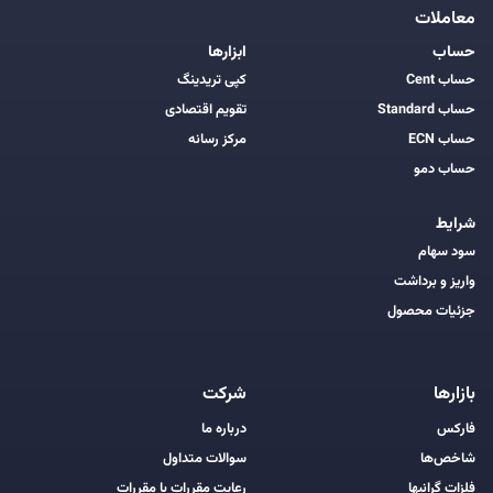
معاملات
حساب
ابزارها
حساب Cent
کپی تریدینگ
حساب Standard
تقویم اقتصادی
حساب ECN
مرکز رسانه
حساب دمو
شرایط
سود سهام
واریز و برداشت
جزئیات محصول
بازارها
شرکت
فارکس
درباره ما
شاخص‌ها
سوالات متداول
فلزات گرانبها
رعایت مقررات با مقررات