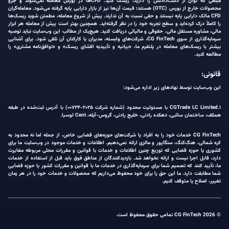
مبلغی که توان از دست‌دادنش را دارید، ریسک کنید. CFDها در بورس معامله نمی‌شوند و جزو
محصولات خارج از بورس (OTC) هستند؛ قیمت آن‌ها نیز از بازار دارایی پایه گرفته می‌شود. معامله‌گران
CFD مالک دارایی پایه نیستند و حقی نسبت به آن ندارند. پیش از شروع معامله، مطمئن شوید ریسک‌ها
را کاملاً درک کرده‌اید و سطح تجربه خود را در نظر گرفته‌اید. همچنین بهتر است پیش از معامله هر ابزار
مالی، مشاوره مستقل مالی، حقوقی و مالیاتی دریافت کنید. هیچ‌یک از مطالب این وب‌سایت نباید توصیه
سرمایه‌گذاری از سوی CG FinTech، شرکت‌های وابسته، مدیران یا کارکنان آن تلقی شود. برای آشنایی
بیشتر با ریسک‌های معامله در پلتفرم ما، «بیانیه و تأییدیه افشای ریسک» و «توافق‌نامه مشتری» را
مطالعه کنید.
قانونی:
این وب‌سایت توسط نهادهای زیر اداره می‌شود:
۱.CGTrade LC Limited با مسئولیت محدود (شماره شرکت ۲۰۲۵-۰۰۷۲۴) با آدرس ثبت‌شده در طبقه
همکف، ساختمان ساثبی، دهکده رادنی، خلیج رادنی، گروس-آیله، Cent لوسیا.
CG FinTech خدمات خود را به افراد یا شرکت‌های حوزه‌های قضایی خاص، از جمله اما نه محدود به
کره شمالی، هنگ‌کنگ، سنگاپور و مالزی ارائه نمی‌دهیم. اطلاعات و خدمات موجود در وب‌سایت ما برای
کشوری یا حوزه قضایی که توزیع چنین اطلاعات و خدمات با قوانین و مقررات محلی مربوطه مغایرت
دارد، قابل اجرا نیست و ارائه نخواهد شد. بازدیدکنندگان از مناطق فوق باید قبل از استفاده از خدمات
ما، تأیید کنند که تصمیم شما برای سرمایه‌گذاری در خدمات ما با قوانین و مقررات کشور یا حوزه قضایی
شما مطابقت دارد. ما این حق را برای خود محفوظ می‌داریم که محصولات و خدمات خود را در هر زمان
تغییر، اصلاح یا متوقف کنیم.
© 2026 CG FinTech تمامی حقوق محفوظ است.