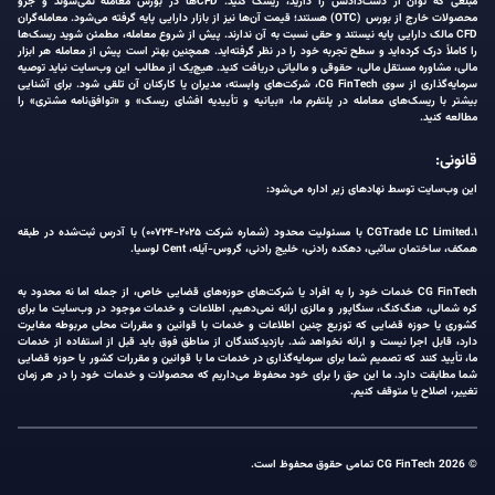
مبلغی که توان از دست‌دادنش را دارید، ریسک کنید. CFDها در بورس معامله نمی‌شوند و جزو
محصولات خارج از بورس (OTC) هستند؛ قیمت آن‌ها نیز از بازار دارایی پایه گرفته می‌شود. معامله‌گران
CFD مالک دارایی پایه نیستند و حقی نسبت به آن ندارند. پیش از شروع معامله، مطمئن شوید ریسک‌ها
را کاملاً درک کرده‌اید و سطح تجربه خود را در نظر گرفته‌اید. همچنین بهتر است پیش از معامله هر ابزار
مالی، مشاوره مستقل مالی، حقوقی و مالیاتی دریافت کنید. هیچ‌یک از مطالب این وب‌سایت نباید توصیه
سرمایه‌گذاری از سوی CG FinTech، شرکت‌های وابسته، مدیران یا کارکنان آن تلقی شود. برای آشنایی
بیشتر با ریسک‌های معامله در پلتفرم ما، «بیانیه و تأییدیه افشای ریسک» و «توافق‌نامه مشتری» را
مطالعه کنید.
قانونی:
این وب‌سایت توسط نهادهای زیر اداره می‌شود:
۱.CGTrade LC Limited با مسئولیت محدود (شماره شرکت ۲۰۲۵-۰۰۷۲۴) با آدرس ثبت‌شده در طبقه
همکف، ساختمان ساثبی، دهکده رادنی، خلیج رادنی، گروس-آیله، Cent لوسیا.
CG FinTech خدمات خود را به افراد یا شرکت‌های حوزه‌های قضایی خاص، از جمله اما نه محدود به
کره شمالی، هنگ‌کنگ، سنگاپور و مالزی ارائه نمی‌دهیم. اطلاعات و خدمات موجود در وب‌سایت ما برای
کشوری یا حوزه قضایی که توزیع چنین اطلاعات و خدمات با قوانین و مقررات محلی مربوطه مغایرت
دارد، قابل اجرا نیست و ارائه نخواهد شد. بازدیدکنندگان از مناطق فوق باید قبل از استفاده از خدمات
ما، تأیید کنند که تصمیم شما برای سرمایه‌گذاری در خدمات ما با قوانین و مقررات کشور یا حوزه قضایی
شما مطابقت دارد. ما این حق را برای خود محفوظ می‌داریم که محصولات و خدمات خود را در هر زمان
تغییر، اصلاح یا متوقف کنیم.
© 2026 CG FinTech تمامی حقوق محفوظ است.