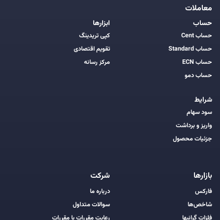
معاملات
حساب
ابزارها
حساب Cent
کپی تریدینگ
حساب Standard
تقویم اقتصادی
حساب ECN
مرکز رسانه
حساب دمو
شرایط
سود سهام
واریز و برداشت
جزئیات محصول
بازارها
شرکت
فارکس
درباره ما
شاخص‌ها
سوالات متداول
فلزات گرانبها
رعایت مقررات با مقررات