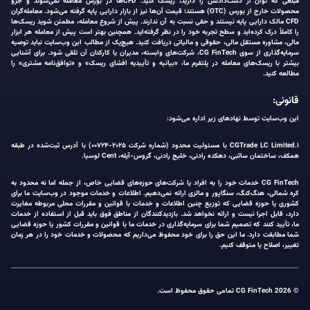
مبلغی که توان از دست‌دادنش را دارید، ریسک کنید. CFDها در بورس معامله نمی‌شوند و جزو
محصولات خارج از بورس (OTC) هستند؛ قیمت آن‌ها نیز از بازار دارایی پایه گرفته می‌شود. معامله‌گران
CFD مالک دارایی پایه نیستند و حقی نسبت به آن ندارند. پیش از شروع معامله، مطمئن شوید ریسک‌ها
را کاملاً درک کرده‌اید و سطح تجربه خود را در نظر گرفته‌اید. همچنین بهتر است پیش از معامله هر ابزار
مالی، مشاوره مستقل مالی، حقوقی و مالیاتی دریافت کنید. هیچ‌یک از مطالب این وب‌سایت نباید توصیه
سرمایه‌گذاری از سوی CG FinTech، شرکت‌های وابسته، مدیران یا کارکنان آن تلقی شود. برای آشنایی
بیشتر با ریسک‌های معامله در پلتفرم ما، «بیانیه و تأییدیه افشای ریسک» و «توافق‌نامه مشتری» را
مطالعه کنید.
قانونی:
این وب‌سایت توسط نهادهای زیر اداره می‌شود:
۱.CGTrade LC Limited با مسئولیت محدود (شماره شرکت ۲۰۲۵-۰۰۷۲۴) با آدرس ثبت‌شده در طبقه
همکف، ساختمان ساثبی، دهکده رادنی، خلیج رادنی، گروس-آیله، Cent لوسیا.
CG FinTech خدمات خود را به افراد یا شرکت‌های حوزه‌های قضایی خاص، از جمله اما نه محدود به
کره شمالی، هنگ‌کنگ، سنگاپور و مالزی ارائه نمی‌دهیم. اطلاعات و خدمات موجود در وب‌سایت ما برای
کشوری یا حوزه قضایی که توزیع چنین اطلاعات و خدمات با قوانین و مقررات محلی مربوطه مغایرت
دارد، قابل اجرا نیست و ارائه نخواهد شد. بازدیدکنندگان از مناطق فوق باید قبل از استفاده از خدمات
ما، تأیید کنند که تصمیم شما برای سرمایه‌گذاری در خدمات ما با قوانین و مقررات کشور یا حوزه قضایی
شما مطابقت دارد. ما این حق را برای خود محفوظ می‌داریم که محصولات و خدمات خود را در هر زمان
تغییر، اصلاح یا متوقف کنیم.
© 2026 CG FinTech تمامی حقوق محفوظ است.