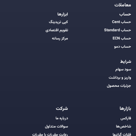
معاملات
حساب
ابزارها
حساب Cent
کپی تریدینگ
حساب Standard
تقویم اقتصادی
حساب ECN
مرکز رسانه
حساب دمو
شرایط
سود سهام
واریز و برداشت
جزئیات محصول
بازارها
شرکت
فارکس
درباره ما
شاخص‌ها
سوالات متداول
فلزات گرانبها
رعایت مقررات با مقررات