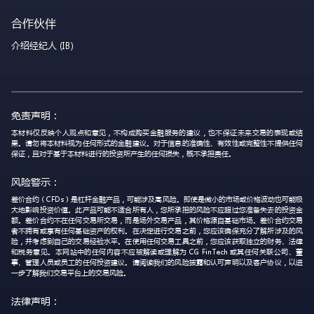
合作伙伴
介绍经纪人 (IB)
免责声明：
本材料仅反映个人观点和意见，不构成购买金融服务的建议，也不保证未来交易的表现或结
果。请勿将本材料视为任何形式的金融建议。对于信息的准确性、有效性或完整性不提供任何
保证，且对于基于本材料进行的投资所产生的任何损失，概不承担责任。
风险警示：
差价合约（CFDs）是杠杆金融产品，可能涉及高风险。即使是微小的市场或价格波动也可能极
大地影响投资价值。此产品可能不适合所有人，您所承担的风险不应超过您准备失去的投资金
额。差价合约不在任何交易所交易，而是场外交易产品，其价格源自基础市场。差价合约交易
者不拥有或享有任何基础资产的权利。在决定进行交易之前，您应该确保充分了解所涉及的风
险，并考虑到自己的交易经验水平。在使用任何交易工具之前，您应该获取独立的财务、法律
和税务意见。本网站中的任何内容不应被解读或理解为 CG FinTech 或其任何关联公司、董
事、管理人员或员工的任何投资建议。请阅读我们的风险披露和认可声明以及客户协议，以进
一步了解我们交易平台上的交易风险。
法律声明：