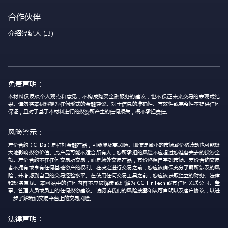
合作伙伴
介绍经纪人 (IB)
免责声明：
本材料仅反映个人观点和意见，不构成购买金融服务的建议，也不保证未来交易的表现或结
果。请勿将本材料视为任何形式的金融建议。对于信息的准确性、有效性或完整性不提供任何
保证，且对于基于本材料进行的投资所产生的任何损失，概不承担责任。
风险警示：
差价合约（CFDs）是杠杆金融产品，可能涉及高风险。即使是微小的市场或价格波动也可能极
大地影响投资价值。此产品可能不适合所有人，您所承担的风险不应超过您准备失去的投资金
额。差价合约不在任何交易所交易，而是场外交易产品，其价格源自基础市场。差价合约交易
者不拥有或享有任何基础资产的权利。在决定进行交易之前，您应该确保充分了解所涉及的风
险，并考虑到自己的交易经验水平。在使用任何交易工具之前，您应该获取独立的财务、法律
和税务意见。本网站中的任何内容不应被解读或理解为 CG FinTech 或其任何关联公司、董
事、管理人员或员工的任何投资建议。请阅读我们的风险披露和认可声明以及客户协议，以进
一步了解我们交易平台上的交易风险。
法律声明：