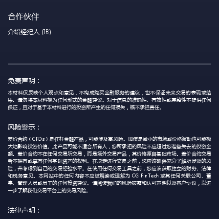
合作伙伴
介绍经纪人 (IB)
免责声明：
本材料仅反映个人观点和意见，不构成购买金融服务的建议，也不保证未来交易的表现或结
果。请勿将本材料视为任何形式的金融建议。对于信息的准确性、有效性或完整性不提供任何
保证，且对于基于本材料进行的投资所产生的任何损失，概不承担责任。
风险警示：
差价合约（CFDs）是杠杆金融产品，可能涉及高风险。即使是微小的市场或价格波动也可能极
大地影响投资价值。此产品可能不适合所有人，您所承担的风险不应超过您准备失去的投资金
额。差价合约不在任何交易所交易，而是场外交易产品，其价格源自基础市场。差价合约交易
者不拥有或享有任何基础资产的权利。在决定进行交易之前，您应该确保充分了解所涉及的风
险，并考虑到自己的交易经验水平。在使用任何交易工具之前，您应该获取独立的财务、法律
和税务意见。本网站中的任何内容不应被解读或理解为 CG FinTech 或其任何关联公司、董
事、管理人员或员工的任何投资建议。请阅读我们的风险披露和认可声明以及客户协议，以进
一步了解我们交易平台上的交易风险。
法律声明：