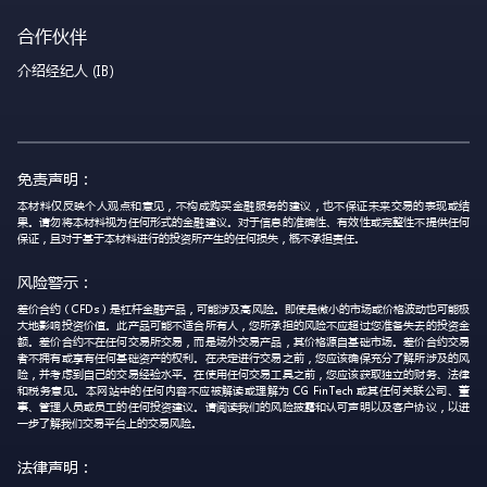
合作伙伴
介绍经纪人 (IB)
免责声明：
本材料仅反映个人观点和意见，不构成购买金融服务的建议，也不保证未来交易的表现或结
果。请勿将本材料视为任何形式的金融建议。对于信息的准确性、有效性或完整性不提供任何
保证，且对于基于本材料进行的投资所产生的任何损失，概不承担责任。
风险警示：
差价合约（CFDs）是杠杆金融产品，可能涉及高风险。即使是微小的市场或价格波动也可能极
大地影响投资价值。此产品可能不适合所有人，您所承担的风险不应超过您准备失去的投资金
额。差价合约不在任何交易所交易，而是场外交易产品，其价格源自基础市场。差价合约交易
者不拥有或享有任何基础资产的权利。在决定进行交易之前，您应该确保充分了解所涉及的风
险，并考虑到自己的交易经验水平。在使用任何交易工具之前，您应该获取独立的财务、法律
和税务意见。本网站中的任何内容不应被解读或理解为 CG FinTech 或其任何关联公司、董
事、管理人员或员工的任何投资建议。请阅读我们的风险披露和认可声明以及客户协议，以进
一步了解我们交易平台上的交易风险。
法律声明：