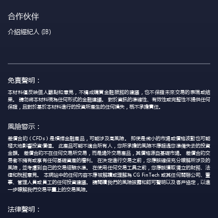
合作伙伴
介紹經紀人 (IB)
免責聲明：
本材料僅反映個人觀點和意見，不構成購買金融服務的建議，也不保證未來交易的表現或結
果。 請勿將本材料視為任何形式的金融建議。 對於資訊的準確性、有效性或完整性不提供任何
保證，且對於基於本材料進行的投資所產生的任何損失，概不承擔責任。
風險警示：
差價合約（CFDs）是槓桿金融產品，可能涉及高風險。 即使是微小的市場或價格波動也可能
極大地影響投資價值。 此產品可能不適合所有人，您所承擔的風險不應超過您準備失去的投資
金額。 差價合約不在任何交易所交易，而是場外交易產品，其價格源自基礎市場。 差價合約交
易者不擁有或享有任何基礎資產的權利。 在決定進行交易之前，您應該確保充分瞭解所涉及的
風險，並考慮到自己的交易經驗水準。 在使用任何交易工具之前，您應該獲取獨立的財務、法
律和稅務意見。 本網站中的任何內容不應被解讀或理解為 CG FinTech 或其任何關聯公司、董
事、管理人員或員工的任何投資建議。 請閱讀我們的風險披露和認可聲明以及客戶協定，以進
一步瞭解我們交易平臺上的交易風險。
法律聲明：