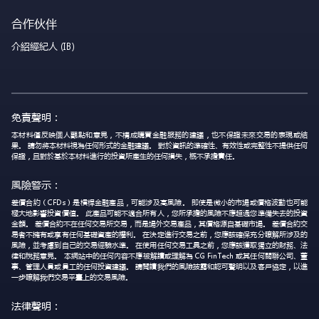
合作伙伴
介紹經紀人 (IB)
免責聲明：
本材料僅反映個人觀點和意見，不構成購買金融服務的建議，也不保證未來交易的表現或結
果。 請勿將本材料視為任何形式的金融建議。 對於資訊的準確性、有效性或完整性不提供任何
保證，且對於基於本材料進行的投資所產生的任何損失，概不承擔責任。
風險警示：
差價合約（CFDs）是槓桿金融產品，可能涉及高風險。 即使是微小的市場或價格波動也可能
極大地影響投資價值。 此產品可能不適合所有人，您所承擔的風險不應超過您準備失去的投資
金額。 差價合約不在任何交易所交易，而是場外交易產品，其價格源自基礎市場。 差價合約交
易者不擁有或享有任何基礎資產的權利。 在決定進行交易之前，您應該確保充分瞭解所涉及的
風險，並考慮到自己的交易經驗水準。 在使用任何交易工具之前，您應該獲取獨立的財務、法
律和稅務意見。 本網站中的任何內容不應被解讀或理解為 CG FinTech 或其任何關聯公司、董
事、管理人員或員工的任何投資建議。 請閱讀我們的風險披露和認可聲明以及客戶協定，以進
一步瞭解我們交易平臺上的交易風險。
法律聲明：