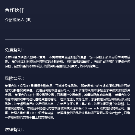
合作伙伴
介紹經紀人 (IB)
免責聲明：
本材料僅反映個人觀點和意見，不構成購買金融服務的建議，也不保證未來交易的表現或結
果。 請勿將本材料視為任何形式的金融建議。 對於資訊的準確性、有效性或完整性不提供任何
保證，且對於基於本材料進行的投資所產生的任何損失，概不承擔責任。
風險警示：
差價合約（CFDs）是槓桿金融產品，可能涉及高風險。 即使是微小的市場或價格波動也可能
極大地影響投資價值。 此產品可能不適合所有人，您所承擔的風險不應超過您準備失去的投資
金額。 差價合約不在任何交易所交易，而是場外交易產品，其價格源自基礎市場。 差價合約交
易者不擁有或享有任何基礎資產的權利。 在決定進行交易之前，您應該確保充分瞭解所涉及的
風險，並考慮到自己的交易經驗水準。 在使用任何交易工具之前，您應該獲取獨立的財務、法
律和稅務意見。 本網站中的任何內容不應被解讀或理解為 CG FinTech 或其任何關聯公司、董
事、管理人員或員工的任何投資建議。 請閱讀我們的風險披露和認可聲明以及客戶協定，以進
一步瞭解我們交易平臺上的交易風險。
法律聲明：