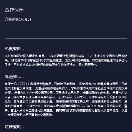
合作伙伴
介紹經紀人 (IB)
免責聲明：
本材料僅反映個人觀點和意見，不構成購買金融服務的建議，也不保證未來交易的表現或結
果。 請勿將本材料視為任何形式的金融建議。 對於資訊的準確性、有效性或完整性不提供任何
保證，且對於基於本材料進行的投資所產生的任何損失，概不承擔責任。
風險警示：
差價合約（CFDs）是槓桿金融產品，可能涉及高風險。 即使是微小的市場或價格波動也可能
極大地影響投資價值。 此產品可能不適合所有人，您所承擔的風險不應超過您準備失去的投資
金額。 差價合約不在任何交易所交易，而是場外交易產品，其價格源自基礎市場。 差價合約交
易者不擁有或享有任何基礎資產的權利。 在決定進行交易之前，您應該確保充分瞭解所涉及的
風險，並考慮到自己的交易經驗水準。 在使用任何交易工具之前，您應該獲取獨立的財務、法
律和稅務意見。 本網站中的任何內容不應被解讀或理解為 CG FinTech 或其任何關聯公司、董
事、管理人員或員工的任何投資建議。 請閱讀我們的風險披露和認可聲明以及客戶協定，以進
一步瞭解我們交易平臺上的交易風險。
法律聲明：