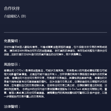
合作伙伴
介紹經紀人 (IB)
免責聲明：
本材料僅反映個人觀點和意見，不構成購買金融服務的建議，也不保證未來交易的表現或結
果。 請勿將本材料視為任何形式的金融建議。 對於資訊的準確性、有效性或完整性不提供任何
保證，且對於基於本材料進行的投資所產生的任何損失，概不承擔責任。
風險警示：
差價合約（CFDs）是槓桿金融產品，可能涉及高風險。 即使是微小的市場或價格波動也可能
極大地影響投資價值。 此產品可能不適合所有人，您所承擔的風險不應超過您準備失去的投資
金額。 差價合約不在任何交易所交易，而是場外交易產品，其價格源自基礎市場。 差價合約交
易者不擁有或享有任何基礎資產的權利。 在決定進行交易之前，您應該確保充分瞭解所涉及的
風險，並考慮到自己的交易經驗水準。 在使用任何交易工具之前，您應該獲取獨立的財務、法
律和稅務意見。 本網站中的任何內容不應被解讀或理解為 CG FinTech 或其任何關聯公司、董
事、管理人員或員工的任何投資建議。 請閱讀我們的風險披露和認可聲明以及客戶協定，以進
一步瞭解我們交易平臺上的交易風險。
法律聲明：