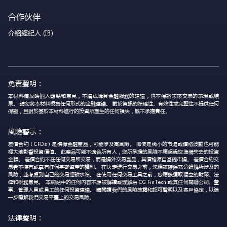
合作伙伴
介紹經紀人 (IB)
免責聲明：
本材料僅反映個人觀點和意見，不構成購買金融服務的建議，也不保證未來交易的表現或結
果。 請勿將本材料視為任何形式的金融建議。 對於資訊的準確性、有效性或完整性不提供任何
保證，且對於基於本材料進行的投資所產生的任何損失，概不承擔責任。
風險警示：
差價合約（CFDs）是槓桿金融產品，可能涉及高風險。 即使是微小的市場或價格波動也可能
極大地影響投資價值。 此產品可能不適合所有人，您所承擔的風險不應超過您準備失去的投資
金額。 差價合約不在任何交易所交易，而是場外交易產品，其價格源自基礎市場。 差價合約交
易者不擁有或享有任何基礎資產的權利。 在決定進行交易之前，您應該確保充分瞭解所涉及的
風險，並考慮到自己的交易經驗水準。 在使用任何交易工具之前，您應該獲取獨立的財務、法
律和稅務意見。 本網站中的任何內容不應被解讀或理解為 CG FinTech 或其任何關聯公司、董
事、管理人員或員工的任何投資建議。 請閱讀我們的風險披露和認可聲明以及客戶協定，以進
一步瞭解我們交易平臺上的交易風險。
法律聲明：