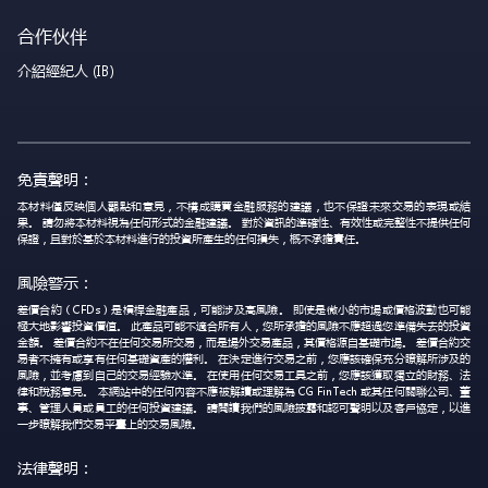
合作伙伴
介紹經紀人 (IB)
免責聲明：
本材料僅反映個人觀點和意見，不構成購買金融服務的建議，也不保證未來交易的表現或結
果。 請勿將本材料視為任何形式的金融建議。 對於資訊的準確性、有效性或完整性不提供任何
保證，且對於基於本材料進行的投資所產生的任何損失，概不承擔責任。
風險警示：
差價合約（CFDs）是槓桿金融產品，可能涉及高風險。 即使是微小的市場或價格波動也可能
極大地影響投資價值。 此產品可能不適合所有人，您所承擔的風險不應超過您準備失去的投資
金額。 差價合約不在任何交易所交易，而是場外交易產品，其價格源自基礎市場。 差價合約交
易者不擁有或享有任何基礎資產的權利。 在決定進行交易之前，您應該確保充分瞭解所涉及的
風險，並考慮到自己的交易經驗水準。 在使用任何交易工具之前，您應該獲取獨立的財務、法
律和稅務意見。 本網站中的任何內容不應被解讀或理解為 CG FinTech 或其任何關聯公司、董
事、管理人員或員工的任何投資建議。 請閱讀我們的風險披露和認可聲明以及客戶協定，以進
一步瞭解我們交易平臺上的交易風險。
法律聲明：