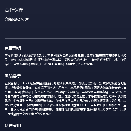
合作伙伴
介紹經紀人 (IB)
免責聲明：
本材料僅反映個人觀點和意見，不構成購買金融服務的建議，也不保證未來交易的表現或結
果。 請勿將本材料視為任何形式的金融建議。 對於資訊的準確性、有效性或完整性不提供任何
保證，且對於基於本材料進行的投資所產生的任何損失，概不承擔責任。
風險警示：
差價合約（CFDs）是槓桿金融產品，可能涉及高風險。 即使是微小的市場或價格波動也可能
極大地影響投資價值。 此產品可能不適合所有人，您所承擔的風險不應超過您準備失去的投資
金額。 差價合約不在任何交易所交易，而是場外交易產品，其價格源自基礎市場。 差價合約交
易者不擁有或享有任何基礎資產的權利。 在決定進行交易之前，您應該確保充分瞭解所涉及的
風險，並考慮到自己的交易經驗水準。 在使用任何交易工具之前，您應該獲取獨立的財務、法
律和稅務意見。 本網站中的任何內容不應被解讀或理解為 CG FinTech 或其任何關聯公司、董
事、管理人員或員工的任何投資建議。 請閱讀我們的風險披露和認可聲明以及客戶協定，以進
一步瞭解我們交易平臺上的交易風險。
法律聲明：