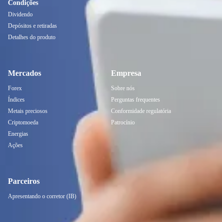
Condições
Dividendo
Depósitos e retiradas
Detalhes do produto
Mercados
Empresa
Forex
Sobre nós
Índices
Perguntas frequentes
Metais preciosos
Conformidade regulatória
Criptomoeda
Patrocínio
Energias
Ações
Parceiros
Apresentando o corretor (IB)