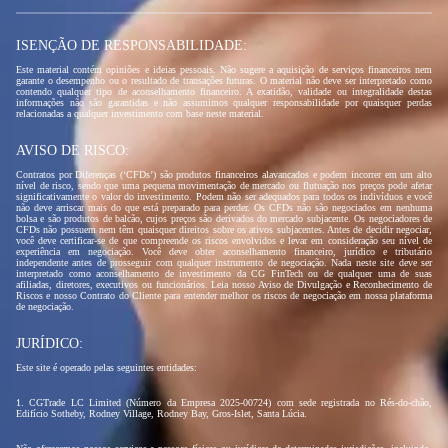
ISENÇÃO DE RESPONSABILIDADE:
Este material contém opiniões e ideias pessoais. Não sugere a aquisição de serviços financeiros nem
garante o desempenho ou o resultado de transações futuras. O material não deve ser interpretado como
contendo qualquer tipo de aconselhamento financeiro. A exatidão, validade ou integralidade destas
informações não são garantidas e não assumimos qualquer responsabilidade por quaisquer perdas
relacionadas a qualquer investimento com base neste material.
AVISO DE RISCO:
Contratos por Diferenças (‘CFDs’) são produtos financeiros alavancados e podem incorrer em um alto
nível de risco, sendo que uma pequena movimentação de mercado ou flutuação nos preços pode afetar
significativamente o valor do investimento. Podem não ser adequados para todos os indivíduos e você
não deve arriscar mais do que está preparado para perder. Os CFDs não são negociados em nenhuma
bolsa e são produtos de balcão, cujos preços são derivados do mercado subjacente. Os negociadores de
CFDs não possuem nem têm quaisquer direitos sobre os ativos subjacentes. Antes de decidir negociar,
você deve certificar-se de que compreende os riscos envolvidos e levar em consideração seu nível de
experiência em negociação. Você deve obter aconselhamento financeiro, jurídico e tributário
independente antes de prosseguir com qualquer instrumento de negociação. Nada neste site deve ser
interpretado como aconselhamento de investimento da CG FinTech ou de qualquer uma de suas
afiliadas, diretores, executivos ou funcionários. Leia nosso Aviso de Divulgação e Reconhecimento de
Riscos e nosso Contrato do Cliente para entender melhor os riscos de negociação em nossa plataforma
de negociação.
JURÍDICO:
Este site é operado pelas seguintes entidades:
1. CGTrade LC Limited (Número da Empresa 2025-00724) com sede registrada no Rés-do-chão,
Edifício Sotheby, Rodney Village, Rodney Bay, Gros-Islet, Santa Lúcia.