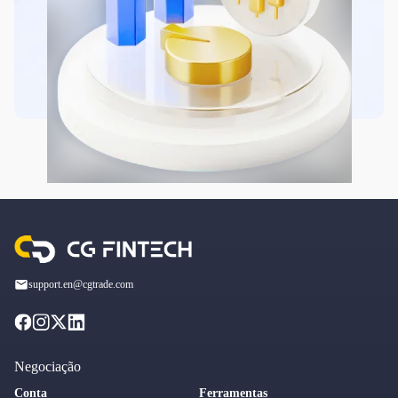
support.en@cgtrade.com
Negociação
Conta
Ferramentas