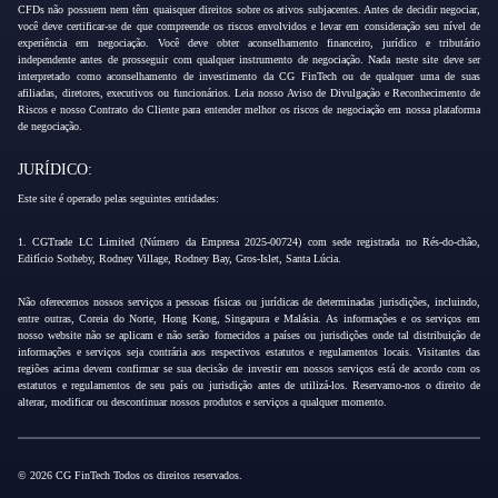
CFDs não possuem nem têm quaisquer direitos sobre os ativos subjacentes. Antes de decidir negociar,
você deve certificar-se de que compreende os riscos envolvidos e levar em consideração seu nível de
experiência em negociação. Você deve obter aconselhamento financeiro, jurídico e tributário
independente antes de prosseguir com qualquer instrumento de negociação. Nada neste site deve ser
interpretado como aconselhamento de investimento da CG FinTech ou de qualquer uma de suas
afiliadas, diretores, executivos ou funcionários. Leia nosso Aviso de Divulgação e Reconhecimento de
Riscos e nosso Contrato do Cliente para entender melhor os riscos de negociação em nossa plataforma
de negociação.
JURÍDICO:
Este site é operado pelas seguintes entidades:
1. CGTrade LC Limited (Número da Empresa 2025-00724) com sede registrada no Rés-do-chão,
Edifício Sotheby, Rodney Village, Rodney Bay, Gros-Islet, Santa Lúcia.
Não oferecemos nossos serviços a pessoas físicas ou jurídicas de determinadas jurisdições, incluindo,
entre outras, Coreia do Norte, Hong Kong, Singapura e Malásia. As informações e os serviços em
nosso website não se aplicam e não serão fornecidos a países ou jurisdições onde tal distribuição de
informações e serviços seja contrária aos respectivos estatutos e regulamentos locais. Visitantes das
regiões acima devem confirmar se sua decisão de investir em nossos serviços está de acordo com os
estatutos e regulamentos de seu país ou jurisdição antes de utilizá-los. Reservamo-nos o direito de
alterar, modificar ou descontinuar nossos produtos e serviços a qualquer momento.
© 2026 CG FinTech Todos os direitos reservados.