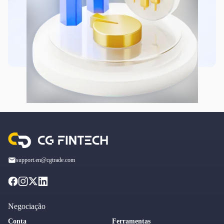
support.en@cgtrade.com
Negociação
Conta
Ferramentas