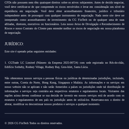
CFDs não possuem nem têm quaisquer direitos sobre os ativos subjacentes. Antes de decidir negociar,
você deve certificar-se de que compreende os riscos envolvidos e levar em consideração seu nível de
experiência em negociação. Você deve obter aconselhamento financeiro, jurídico e tributário
independente antes de prosseguir com qualquer instrumento de negociação. Nada neste site deve ser
interpretado como aconselhamento de investimento da CG FinTech ou de qualquer uma de suas
afiliadas, diretores, executivos ou funcionários. Leia nosso Aviso de Divulgação e Reconhecimento de
Riscos e nosso Contrato do Cliente para entender melhor os riscos de negociação em nossa plataforma
de negociação.
JURÍDICO:
Este site é operado pelas seguintes entidades:
1. CGTrade LC Limited (Número da Empresa 2025-00724) com sede registrada no Rés-do-chão,
Edifício Sotheby, Rodney Village, Rodney Bay, Gros-Islet, Santa Lúcia.
Não oferecemos nossos serviços a pessoas físicas ou jurídicas de determinadas jurisdições, incluindo,
entre outras, Coreia do Norte, Hong Kong, Singapura e Malásia. As informações e os serviços em
nosso website não se aplicam e não serão fornecidos a países ou jurisdições onde tal distribuição de
informações e serviços seja contrária aos respectivos estatutos e regulamentos locais. Visitantes das
regiões acima devem confirmar se sua decisão de investir em nossos serviços está de acordo com os
estatutos e regulamentos de seu país ou jurisdição antes de utilizá-los. Reservamo-nos o direito de
alterar, modificar ou descontinuar nossos produtos e serviços a qualquer momento.
© 2026 CG FinTech Todos os direitos reservados.