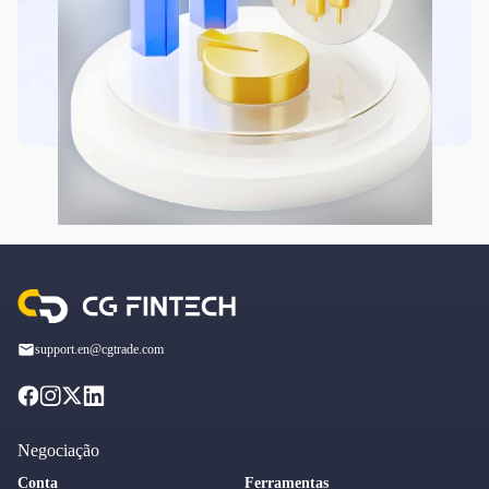
support.en@cgtrade.com
Negociação
Conta
Ferramentas