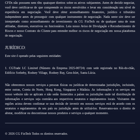
CFDs não possuem nem têm quaisquer direitos sobre os ativos subjacentes. Antes de decidir negociar,
você deve certificar-se de que compreende os riscos envolvidos e levar em consideração seu nível de
experiência em negociação. Você deve obter aconselhamento financeiro, jurídico e tributário
independente antes de prosseguir com qualquer instrumento de negociação. Nada neste site deve ser
interpretado como aconselhamento de investimento da CG FinTech ou de qualquer uma de suas
afiliadas, diretores, executivos ou funcionários. Leia nosso Aviso de Divulgação e Reconhecimento de
Riscos e nosso Contrato do Cliente para entender melhor os riscos de negociação em nossa plataforma
de negociação.
JURÍDICO:
Este site é operado pelas seguintes entidades:
1. CGTrade LC Limited (Número da Empresa 2025-00724) com sede registrada no Rés-do-chão,
Edifício Sotheby, Rodney Village, Rodney Bay, Gros-Islet, Santa Lúcia.
Não oferecemos nossos serviços a pessoas físicas ou jurídicas de determinadas jurisdições, incluindo,
entre outras, Coreia do Norte, Hong Kong, Singapura e Malásia. As informações e os serviços em
nosso website não se aplicam e não serão fornecidos a países ou jurisdições onde tal distribuição de
informações e serviços seja contrária aos respectivos estatutos e regulamentos locais. Visitantes das
regiões acima devem confirmar se sua decisão de investir em nossos serviços está de acordo com os
estatutos e regulamentos de seu país ou jurisdição antes de utilizá-los. Reservamo-nos o direito de
alterar, modificar ou descontinuar nossos produtos e serviços a qualquer momento.
© 2026 CG FinTech Todos os direitos reservados.