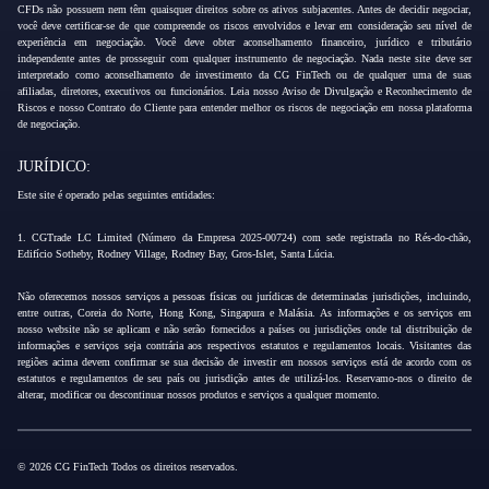
CFDs não possuem nem têm quaisquer direitos sobre os ativos subjacentes. Antes de decidir negociar,
você deve certificar-se de que compreende os riscos envolvidos e levar em consideração seu nível de
experiência em negociação. Você deve obter aconselhamento financeiro, jurídico e tributário
independente antes de prosseguir com qualquer instrumento de negociação. Nada neste site deve ser
interpretado como aconselhamento de investimento da CG FinTech ou de qualquer uma de suas
afiliadas, diretores, executivos ou funcionários. Leia nosso Aviso de Divulgação e Reconhecimento de
Riscos e nosso Contrato do Cliente para entender melhor os riscos de negociação em nossa plataforma
de negociação.
JURÍDICO:
Este site é operado pelas seguintes entidades:
1. CGTrade LC Limited (Número da Empresa 2025-00724) com sede registrada no Rés-do-chão,
Edifício Sotheby, Rodney Village, Rodney Bay, Gros-Islet, Santa Lúcia.
Não oferecemos nossos serviços a pessoas físicas ou jurídicas de determinadas jurisdições, incluindo,
entre outras, Coreia do Norte, Hong Kong, Singapura e Malásia. As informações e os serviços em
nosso website não se aplicam e não serão fornecidos a países ou jurisdições onde tal distribuição de
informações e serviços seja contrária aos respectivos estatutos e regulamentos locais. Visitantes das
regiões acima devem confirmar se sua decisão de investir em nossos serviços está de acordo com os
estatutos e regulamentos de seu país ou jurisdição antes de utilizá-los. Reservamo-nos o direito de
alterar, modificar ou descontinuar nossos produtos e serviços a qualquer momento.
© 2026 CG FinTech Todos os direitos reservados.