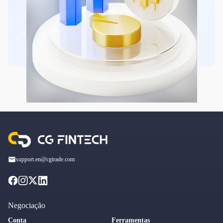
support.en@cgtrade.com
Negociação
Conta
Ferramentas