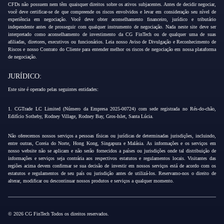
CFDs não possuem nem têm quaisquer direitos sobre os ativos subjacentes. Antes de decidir negociar,
você deve certificar-se de que compreende os riscos envolvidos e levar em consideração seu nível de
experiência em negociação. Você deve obter aconselhamento financeiro, jurídico e tributário
independente antes de prosseguir com qualquer instrumento de negociação. Nada neste site deve ser
interpretado como aconselhamento de investimento da CG FinTech ou de qualquer uma de suas
afiliadas, diretores, executivos ou funcionários. Leia nosso Aviso de Divulgação e Reconhecimento de
Riscos e nosso Contrato do Cliente para entender melhor os riscos de negociação em nossa plataforma
de negociação.
JURÍDICO:
Este site é operado pelas seguintes entidades:
1. CGTrade LC Limited (Número da Empresa 2025-00724) com sede registrada no Rés-do-chão,
Edifício Sotheby, Rodney Village, Rodney Bay, Gros-Islet, Santa Lúcia.
Não oferecemos nossos serviços a pessoas físicas ou jurídicas de determinadas jurisdições, incluindo,
entre outras, Coreia do Norte, Hong Kong, Singapura e Malásia. As informações e os serviços em
nosso website não se aplicam e não serão fornecidos a países ou jurisdições onde tal distribuição de
informações e serviços seja contrária aos respectivos estatutos e regulamentos locais. Visitantes das
regiões acima devem confirmar se sua decisão de investir em nossos serviços está de acordo com os
estatutos e regulamentos de seu país ou jurisdição antes de utilizá-los. Reservamo-nos o direito de
alterar, modificar ou descontinuar nossos produtos e serviços a qualquer momento.
© 2026 CG FinTech Todos os direitos reservados.