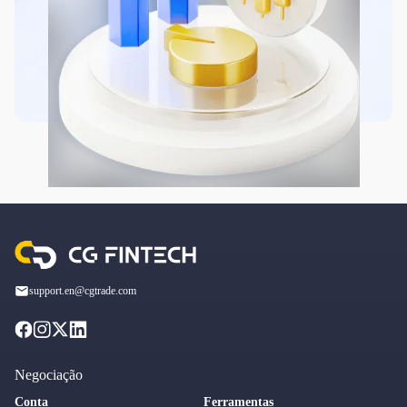
support.en@cgtrade.com
Negociação
Conta
Ferramentas