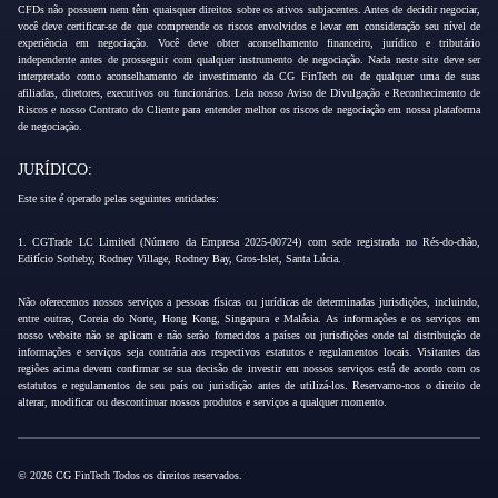
CFDs não possuem nem têm quaisquer direitos sobre os ativos subjacentes. Antes de decidir negociar,
você deve certificar-se de que compreende os riscos envolvidos e levar em consideração seu nível de
experiência em negociação. Você deve obter aconselhamento financeiro, jurídico e tributário
independente antes de prosseguir com qualquer instrumento de negociação. Nada neste site deve ser
interpretado como aconselhamento de investimento da CG FinTech ou de qualquer uma de suas
afiliadas, diretores, executivos ou funcionários. Leia nosso Aviso de Divulgação e Reconhecimento de
Riscos e nosso Contrato do Cliente para entender melhor os riscos de negociação em nossa plataforma
de negociação.
JURÍDICO:
Este site é operado pelas seguintes entidades:
1. CGTrade LC Limited (Número da Empresa 2025-00724) com sede registrada no Rés-do-chão,
Edifício Sotheby, Rodney Village, Rodney Bay, Gros-Islet, Santa Lúcia.
Não oferecemos nossos serviços a pessoas físicas ou jurídicas de determinadas jurisdições, incluindo,
entre outras, Coreia do Norte, Hong Kong, Singapura e Malásia. As informações e os serviços em
nosso website não se aplicam e não serão fornecidos a países ou jurisdições onde tal distribuição de
informações e serviços seja contrária aos respectivos estatutos e regulamentos locais. Visitantes das
regiões acima devem confirmar se sua decisão de investir em nossos serviços está de acordo com os
estatutos e regulamentos de seu país ou jurisdição antes de utilizá-los. Reservamo-nos o direito de
alterar, modificar ou descontinuar nossos produtos e serviços a qualquer momento.
© 2026 CG FinTech Todos os direitos reservados.