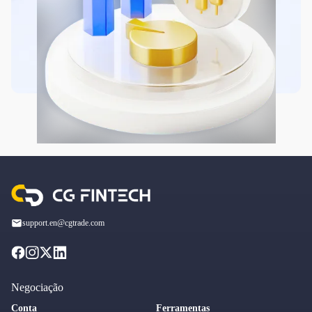
support.en@cgtrade.com
Negociação
Conta
Ferramentas