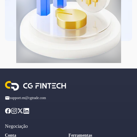
support.en@cgtrade.com
Negociação
Conta
Ferramentas