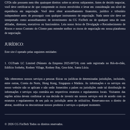
CFDs não possuem nem têm quaisquer direitos sobre os ativos subjacentes. Antes de decidir negociar,
você deve certificar-se de que compreende os riscos envolvidos e levar em consideração seu nível de
experiência em negociação. Você deve obter aconselhamento financeiro, jurídico e tributário
independente antes de prosseguir com qualquer instrumento de negociação. Nada neste site deve ser
interpretado como aconselhamento de investimento da CG FinTech ou de qualquer uma de suas
afiliadas, diretores, executivos ou funcionários. Leia nosso Aviso de Divulgação e Reconhecimento de
Riscos e nosso Contrato do Cliente para entender melhor os riscos de negociação em nossa plataforma
de negociação.
JURÍDICO:
Este site é operado pelas seguintes entidades:
1. CGTrade LC Limited (Número da Empresa 2025-00724) com sede registrada no Rés-do-chão,
Edifício Sotheby, Rodney Village, Rodney Bay, Gros-Islet, Santa Lúcia.
Não oferecemos nossos serviços a pessoas físicas ou jurídicas de determinadas jurisdições, incluindo,
entre outras, Coreia do Norte, Hong Kong, Singapura e Malásia. As informações e os serviços em
nosso website não se aplicam e não serão fornecidos a países ou jurisdições onde tal distribuição de
informações e serviços seja contrária aos respectivos estatutos e regulamentos locais. Visitantes das
regiões acima devem confirmar se sua decisão de investir em nossos serviços está de acordo com os
estatutos e regulamentos de seu país ou jurisdição antes de utilizá-los. Reservamo-nos o direito de
alterar, modificar ou descontinuar nossos produtos e serviços a qualquer momento.
© 2026 CG FinTech Todos os direitos reservados.