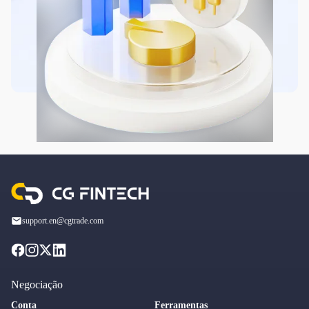
support.en@cgtrade.com
Negociação
Conta
Ferramentas