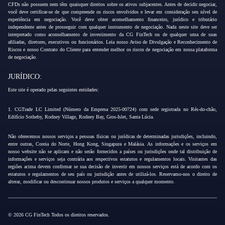
CFDs não possuem nem têm quaisquer direitos sobre os ativos subjacentes. Antes de decidir negociar,
você deve certificar-se de que compreende os riscos envolvidos e levar em consideração seu nível de
experiência em negociação. Você deve obter aconselhamento financeiro, jurídico e tributário
independente antes de prosseguir com qualquer instrumento de negociação. Nada neste site deve ser
interpretado como aconselhamento de investimento da CG FinTech ou de qualquer uma de suas
afiliadas, diretores, executivos ou funcionários. Leia nosso Aviso de Divulgação e Reconhecimento de
Riscos e nosso Contrato do Cliente para entender melhor os riscos de negociação em nossa plataforma
de negociação.
JURÍDICO:
Este site é operado pelas seguintes entidades:
1. CGTrade LC Limited (Número da Empresa 2025-00724) com sede registrada no Rés-do-chão,
Edifício Sotheby, Rodney Village, Rodney Bay, Gros-Islet, Santa Lúcia.
Não oferecemos nossos serviços a pessoas físicas ou jurídicas de determinadas jurisdições, incluindo,
entre outras, Coreia do Norte, Hong Kong, Singapura e Malásia. As informações e os serviços em
nosso website não se aplicam e não serão fornecidos a países ou jurisdições onde tal distribuição de
informações e serviços seja contrária aos respectivos estatutos e regulamentos locais. Visitantes das
regiões acima devem confirmar se sua decisão de investir em nossos serviços está de acordo com os
estatutos e regulamentos de seu país ou jurisdição antes de utilizá-los. Reservamo-nos o direito de
alterar, modificar ou descontinuar nossos produtos e serviços a qualquer momento.
© 2026 CG FinTech Todos os direitos reservados.