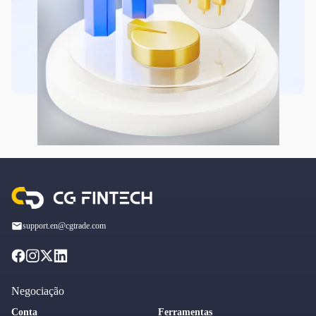
support.en@cgtrade.com
Negociação
Conta
Ferramentas