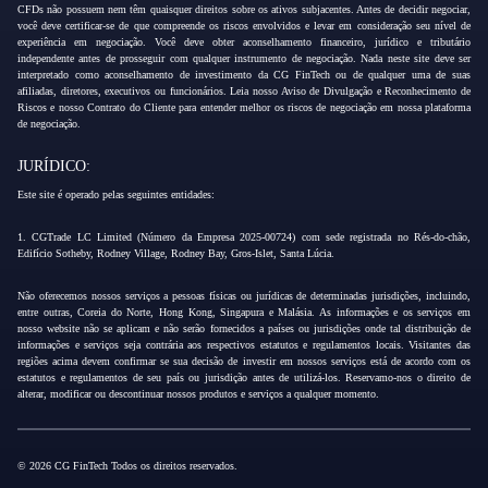
CFDs não possuem nem têm quaisquer direitos sobre os ativos subjacentes. Antes de decidir negociar,
você deve certificar-se de que compreende os riscos envolvidos e levar em consideração seu nível de
experiência em negociação. Você deve obter aconselhamento financeiro, jurídico e tributário
independente antes de prosseguir com qualquer instrumento de negociação. Nada neste site deve ser
interpretado como aconselhamento de investimento da CG FinTech ou de qualquer uma de suas
afiliadas, diretores, executivos ou funcionários. Leia nosso Aviso de Divulgação e Reconhecimento de
Riscos e nosso Contrato do Cliente para entender melhor os riscos de negociação em nossa plataforma
de negociação.
JURÍDICO:
Este site é operado pelas seguintes entidades:
1. CGTrade LC Limited (Número da Empresa 2025-00724) com sede registrada no Rés-do-chão,
Edifício Sotheby, Rodney Village, Rodney Bay, Gros-Islet, Santa Lúcia.
Não oferecemos nossos serviços a pessoas físicas ou jurídicas de determinadas jurisdições, incluindo,
entre outras, Coreia do Norte, Hong Kong, Singapura e Malásia. As informações e os serviços em
nosso website não se aplicam e não serão fornecidos a países ou jurisdições onde tal distribuição de
informações e serviços seja contrária aos respectivos estatutos e regulamentos locais. Visitantes das
regiões acima devem confirmar se sua decisão de investir em nossos serviços está de acordo com os
estatutos e regulamentos de seu país ou jurisdição antes de utilizá-los. Reservamo-nos o direito de
alterar, modificar ou descontinuar nossos produtos e serviços a qualquer momento.
© 2026 CG FinTech Todos os direitos reservados.