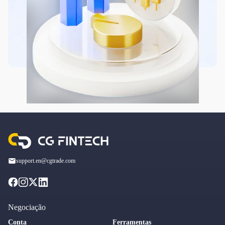
support.en@cgtrade.com
Negociação
Conta
Ferramentas