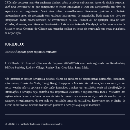
CFDs não possuem nem têm quaisquer direitos sobre os ativos subjacentes. Antes de decidir negociar,
você deve certificar-se de que compreende os riscos envolvidos e levar em consideração seu nível de
experiência em negociação. Você deve obter aconselhamento financeiro, jurídico e tributário
independente antes de prosseguir com qualquer instrumento de negociação. Nada neste site deve ser
interpretado como aconselhamento de investimento da CG FinTech ou de qualquer uma de suas
afiliadas, diretores, executivos ou funcionários. Leia nosso Aviso de Divulgação e Reconhecimento de
Riscos e nosso Contrato do Cliente para entender melhor os riscos de negociação em nossa plataforma
de negociação.
JURÍDICO:
Este site é operado pelas seguintes entidades:
1. CGTrade LC Limited (Número da Empresa 2025-00724) com sede registrada no Rés-do-chão,
Edifício Sotheby, Rodney Village, Rodney Bay, Gros-Islet, Santa Lúcia.
Não oferecemos nossos serviços a pessoas físicas ou jurídicas de determinadas jurisdições, incluindo,
entre outras, Coreia do Norte, Hong Kong, Singapura e Malásia. As informações e os serviços em
nosso website não se aplicam e não serão fornecidos a países ou jurisdições onde tal distribuição de
informações e serviços seja contrária aos respectivos estatutos e regulamentos locais. Visitantes das
regiões acima devem confirmar se sua decisão de investir em nossos serviços está de acordo com os
estatutos e regulamentos de seu país ou jurisdição antes de utilizá-los. Reservamo-nos o direito de
alterar, modificar ou descontinuar nossos produtos e serviços a qualquer momento.
© 2026 CG FinTech Todos os direitos reservados.