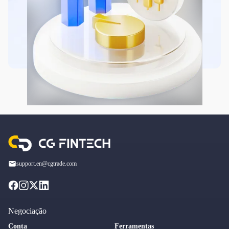
support.en@cgtrade.com
Negociação
Conta
Ferramentas