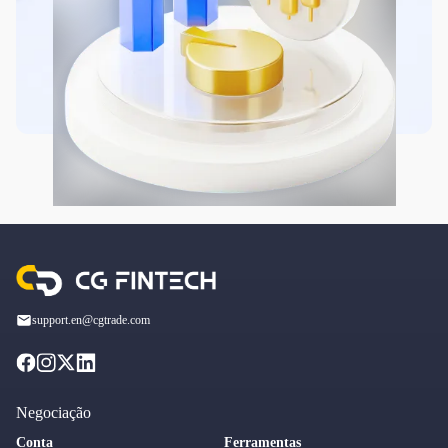
support.en@cgtrade.com
Negociação
Conta
Ferramentas