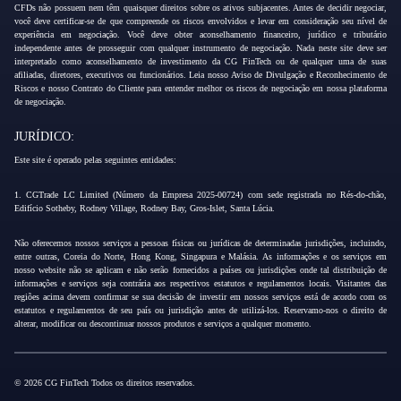
CFDs não possuem nem têm quaisquer direitos sobre os ativos subjacentes. Antes de decidir negociar,
você deve certificar-se de que compreende os riscos envolvidos e levar em consideração seu nível de
experiência em negociação. Você deve obter aconselhamento financeiro, jurídico e tributário
independente antes de prosseguir com qualquer instrumento de negociação. Nada neste site deve ser
interpretado como aconselhamento de investimento da CG FinTech ou de qualquer uma de suas
afiliadas, diretores, executivos ou funcionários. Leia nosso Aviso de Divulgação e Reconhecimento de
Riscos e nosso Contrato do Cliente para entender melhor os riscos de negociação em nossa plataforma
de negociação.
JURÍDICO:
Este site é operado pelas seguintes entidades:
1. CGTrade LC Limited (Número da Empresa 2025-00724) com sede registrada no Rés-do-chão,
Edifício Sotheby, Rodney Village, Rodney Bay, Gros-Islet, Santa Lúcia.
Não oferecemos nossos serviços a pessoas físicas ou jurídicas de determinadas jurisdições, incluindo,
entre outras, Coreia do Norte, Hong Kong, Singapura e Malásia. As informações e os serviços em
nosso website não se aplicam e não serão fornecidos a países ou jurisdições onde tal distribuição de
informações e serviços seja contrária aos respectivos estatutos e regulamentos locais. Visitantes das
regiões acima devem confirmar se sua decisão de investir em nossos serviços está de acordo com os
estatutos e regulamentos de seu país ou jurisdição antes de utilizá-los. Reservamo-nos o direito de
alterar, modificar ou descontinuar nossos produtos e serviços a qualquer momento.
© 2026 CG FinTech Todos os direitos reservados.